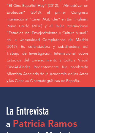
“El Cine Español Hoy” (2012), “Almodóvar en
Evolución” (2013), el primer Congreso
Internacional “CinemAGEnder” en Birmingham,
Reino Unido (2016) y el Taller Internacional
“Estudios del Envejecimiento y Cultura Visual”
en la Universidad Complutense de Madrid
(2017). Es cofundadora y subdirectora del
Trabajo de Investigación Internacional sobre
Estudios del Envejecimiento y Cultura Visual
CineAGEnder. Recientemente fue nombrada
Miembra Asociada de la Academia de las Artes
y las Ciencias Cinematográficas de España.
La Entrevista
Patricia Ramos
a