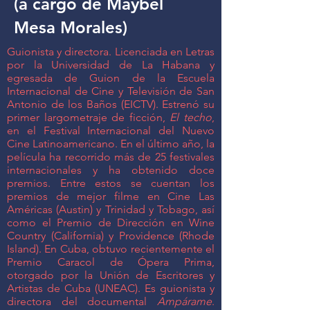
(a cargo de Maybel
Mesa Morales)
Guionista y directora. Licenciada en Letras
por la Universidad de La Habana y
egresada de Guion de la Escuela
Internacional de Cine y Televisión de San
Antonio de los Baños (EICTV). Estrenó su
primer largometraje de ficción,
El techo
,
en el Festival Internacional del Nuevo
Cine Latinoamericano. En el último año, la
película ha recorrido más de 25 festivales
internacionales y ha obtenido doce
premios. Entre estos se cuentan los
premios de mejor filme en Cine Las
Américas (Austin) y Trinidad y Tobago, así
como el Premio de Dirección en Wine
Country (California) y Providence (Rhode
Island). En Cuba, obtuvo recientemente el
Premio Caracol de Ópera Prima,
otorgado por la Unión de Escritores y
Artistas de Cuba (UNEAC). Es guionista y
directora del documental
Ampárame
.