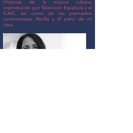
Historias de la música cubana
,
coproducido por Televisión Española y el
ICAIC, así como de los premiados
cortometrajes
Na-Na
y
El patio de mi
casa
.
Dr. Maybel Mesa Morales es Assistant Professor
en el Departamento de Modern Language de
Lycoming College. Es licenciada por la
Universidad de La Habana, Cuba y obtuvo su
PhD en Estudios Hispánicos en la Texas A&M
University. Su investigación se enfoca en la
literatura, cultura visual y performance en
América Latina, con énfasis en temas de
intermediación, narrativas transmedia y
globalización digital. Ha ocupado cargos de