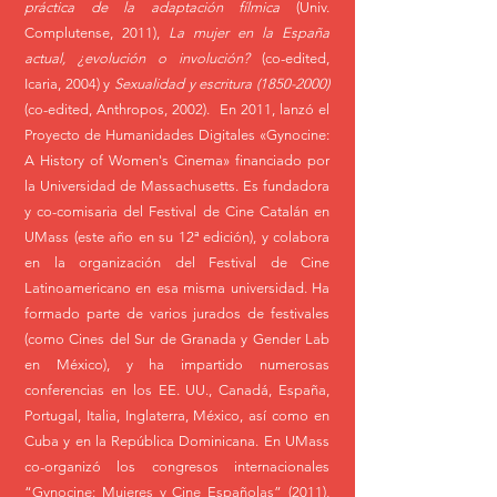
práctica de la adaptación fílmica
(Univ.
Complutense, 2011),
La mujer en la España
actual, ¿evolución o involución?
(co-edited,
Icaria, 2004) y
Sexualidad y escritura
(1850-2000)
(co-edited, Anthropos, 2002). En 2011, lanzó el
Proyecto de Humanidades Digitales «Gynocine:
A History of Women's Cinema» financiado por
la Universidad de Massachusetts. Es fundadora
y co-comisaria del Festival de Cine Catalán en
UMass (este año en su 12ª edición), y colabora
en la organización del Festival de Cine
Latinoamericano en esa misma universidad. Ha
formado parte de varios jurados de festivales
(como Cines del Sur de Granada y Gender Lab
en México), y ha impartido numerosas
conferencias en los EE. UU., Canadá, España,
Portugal, Italia, Inglaterra, México, así como en
Cuba y en la República Dominicana. En UMass
co-organizó los congresos internacionales
“Gynocine: Mujeres y Cine Españolas” (2011),